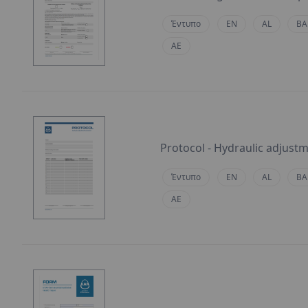
Έντυπο
EN
AL
BA
AE
Protocol - Hydraulic adjust
Έντυπο
EN
AL
BA
AE