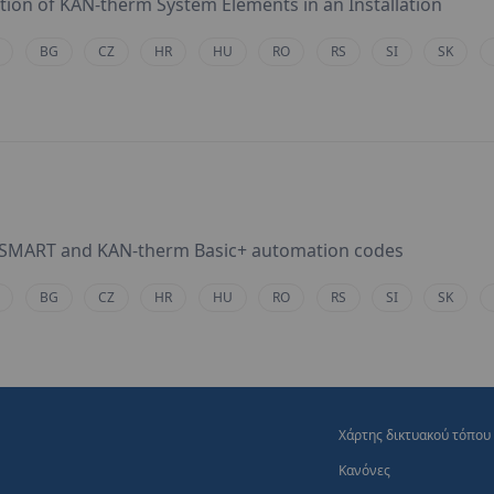
ation of KAN-therm System Elements in an Installation
BG
CZ
HR
HU
RO
RS
SI
SK
m SMART and KAN-therm Basic+ automation codes
BG
CZ
HR
HU
RO
RS
SI
SK
Χάρτης δικτυακού τόπου
Κανόνες