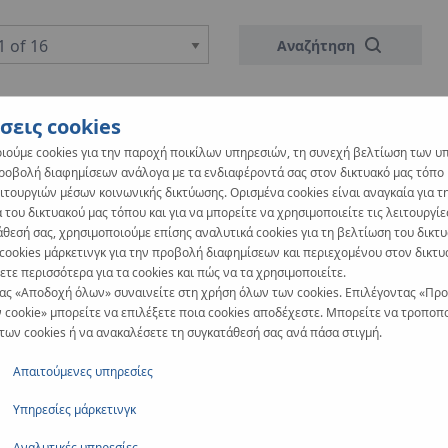
1 of 16
Αναζήτηση
σεις cookies
ιούμε cookies για την παροχή ποικίλων υπηρεσιών, τη συνεχή βελτίωση των υ
προβολή διαφημίσεων ανάλογα με τα ενδιαφέροντά σας στον δικτυακό μας τόπο κ
ιτουργιών μέσων κοινωνικής δικτύωσης. Ορισμένα cookies είναι αναγκαία για τ
 του δικτυακού μας τόπου και για να μπορείτε να χρησιμοποιείτε τις λειτουργίε
surface heating/cooling, screed heating
άθεσή σας, χρησιμοποιούμε επίσης αναλυτικά cookies για τη βελτίωση του δικτ
 cookies μάρκετινγκ για την προβολή διαφημίσεων και περιεχομένου στον δικτυ
BG
CZ
EE
FI
HR
HU
LT
LV
τε περισσότερα για τα cookies και πώς να τα χρησιμοποιείτε.
ας «Αποδοχή όλων» συναινείτε στη χρήση όλων των cookies. Επιλέγοντας «Πρ
AE
 cookie» μπορείτε να επιλέξετε ποια cookies αποδέχεστε. Μπορείτε να τροποπο
 των cookies ή να ανακαλέσετε τη συγκατάθεσή σας ανά πάσα στιγμή.
Απαιτούμενες υπηρεσίες
Υπηρεσίες μάρκετινγκ
 metal KAN-therm systems Medium: water
Αναλυτικές υπηρεσίες