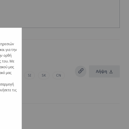
πηρεσιών
αι για την
ην ορθή
ς του. Με
υακού μας
Λήψη
ακό μας
RO
RS
SI
SK
CN
οσαρμογή
ιήσετε τις