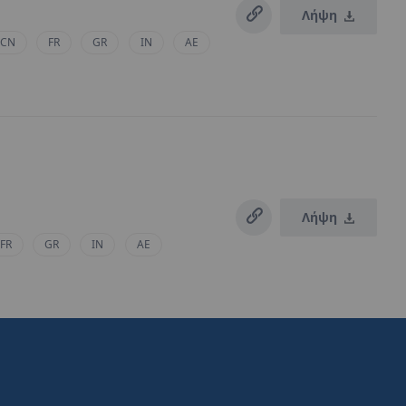
Λήψη
CN
FR
GR
IN
AE
Λήψη
FR
GR
IN
AE