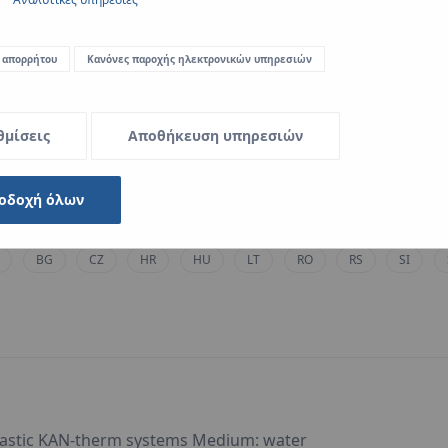
BG
CZ
HR
HU
LT
RO
RS
SI
 απορρήτου
Κανόνες παροχής ηλεκτρονικών υπηρεσιών
θμίσεις
Αποθήκευση υπηρεσιών
οδοχή όλων
 KAN-therm systems Medium: compressed air
BG
CZ
HR
HU
LT
RO
RS
SI
plastic KAN-therm systems Medium: water