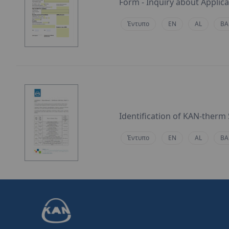
Form - Inquiry about Applic
Έντυπο
EN
AL
BA
Identification of KAN-ther
Έντυπο
EN
AL
BA