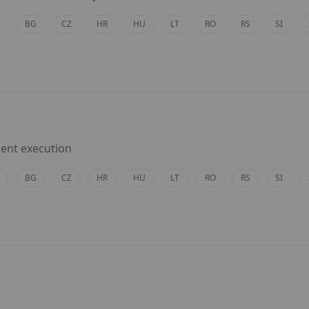
BG
CZ
HR
HU
LT
RO
RS
SI
ment execution
BG
CZ
HR
HU
LT
RO
RS
SI