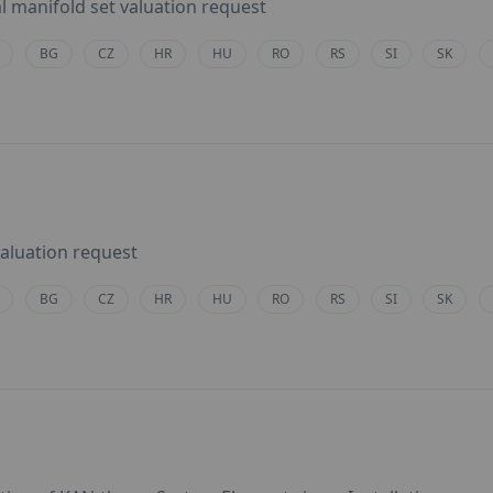
l manifold set valuation request
BG
CZ
HR
HU
RO
RS
SI
SK
valuation request
BG
CZ
HR
HU
RO
RS
SI
SK