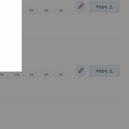
Λήψη
SK
CN
FR
GR
IN
Λήψη
SK
CN
FR
GR
IN