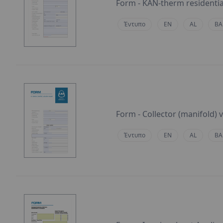
Form - KAN-therm residentia
Έντυπο
EN
AL
BA
Form - Collector (manifold) 
Έντυπο
EN
AL
BA