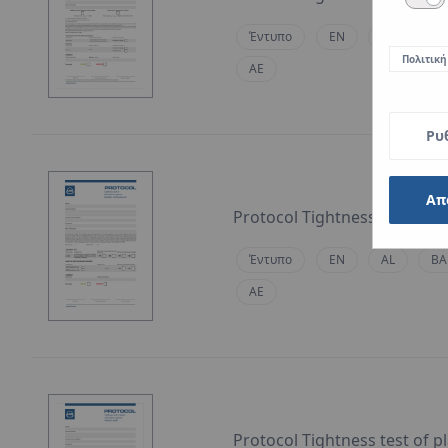
Έντυπο
EN
AL
BA
Πολιτική
AE
Ρυ
Απ
Protocol Tightness test of
Έντυπο
EN
AL
BA
AE
Protocol Tightness test of 