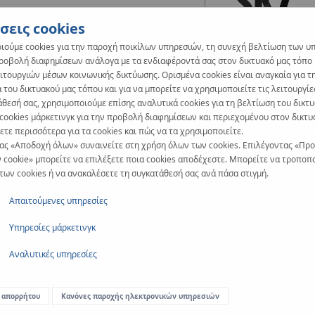
σεις cookies
ιούμε cookies για την παροχή ποικίλων υπηρεσιών, τη συνεχή βελτίωση των υ
προβολή διαφημίσεων ανάλογα με τα ενδιαφέροντά σας στον δικτυακό μας τόπο κ
ιτουργιών μέσων κοινωνικής δικτύωσης. Ορισμένα cookies είναι αναγκαία για τ
 του δικτυακού μας τόπου και για να μπορείτε να χρησιμοποιείτε τις λειτουργίε
άθεσή σας, χρησιμοποιούμε επίσης αναλυτικά cookies για τη βελτίωση του δικτ
 cookies μάρκετινγκ για την προβολή διαφημίσεων και περιεχομένου στον δικτυ
τε περισσότερα για τα cookies και πώς να τα χρησιμοποιείτε.
ας «Αποδοχή όλων» συναινείτε στη χρήση όλων των cookies. Επιλέγοντας «Πρ
 cookie» μπορείτε να επιλέξετε ποια cookies αποδέχεστε. Μπορείτε να τροποπο
 των cookies ή να ανακαλέσετε τη συγκατάθεσή σας ανά πάσα στιγμή.
Απαιτούμενες υπηρεσίες
Το σύστημα
KAN-therm Tacke
Υπηρεσίες μάρκετινγκ
διαφορετικές επιλογές πάχους
Αναλυτικές υπηρεσίες
όσον αφορά την ικανοποίηση 
σύμφωνα με τις ισχύουσες οδη
 απορρήτου
Κανόνες παροχής ηλεκτρονικών υπηρεσιών