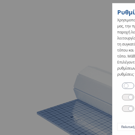
Ρυθμί
Χρησιμοπο
μας, την 
παροχή λε
λειτουργία
τη συγκατ
τόπου και
τόπο. Μάθε
Επιλέγοντ
ρυθμίσεων
ρυθμίσεις
Πολιτική