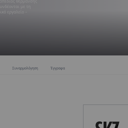
απέδιας θέρμανσης
υνδέονται με τη
ικό εργαλείο –
Συναρμολόγηση
Έγγραφα