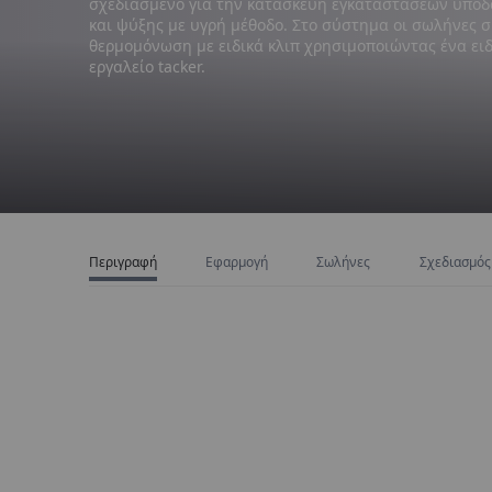
σχεδιασμένο για την κατασκευή εγκαταστάσεων υποδ
και ψύξης με υγρή μέθοδο. Στο σύστημα οι σωλήνες σ
θερμομόνωση με ειδικά κλιπ χρησιμοποιώντας ένα ειδ
εργαλείο tacker.
Περιγραφή
Εφαρμογή
Σωλήνες
Σχεδιασμός