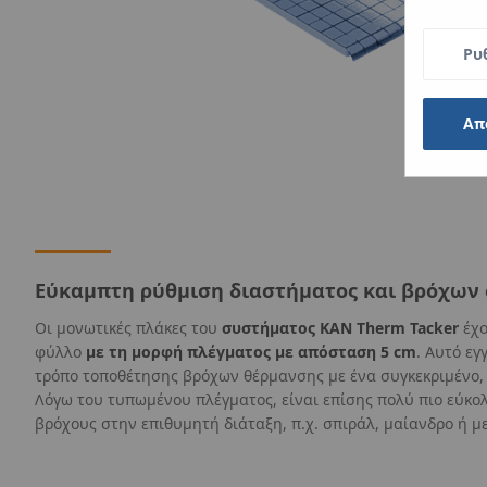
Ρυ
Απ
Εύκαμπτη ρύθμιση διαστήματος και βρόχων
Οι μονωτικές πλάκες του
συστήματος KAN Therm Tacker
έχο
φύλλο
με τη μορφή πλέγματος με απόσταση 5 cm
. Αυτό εγ
τρόπο τοποθέτησης βρόχων θέρμανσης με ένα συγκεκριμένο,
Λόγω του τυπωμένου πλέγματος, είναι επίσης πολύ πιο εύκο
βρόχους στην επιθυμητή διάταξη, π.χ. σπιράλ, μαίανδρο ή με