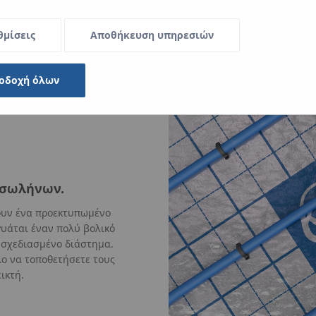
θμίσεις
Αποθήκευση υπηρεσιών
οδοχή όλων
 σωλήνων.
υν ένα προεκτυπωμένο
γυάται έναν πολύ βολικό
 σχεδιασμένο διάστημα.
λο να τοποθετήσετε τους
ικτή.