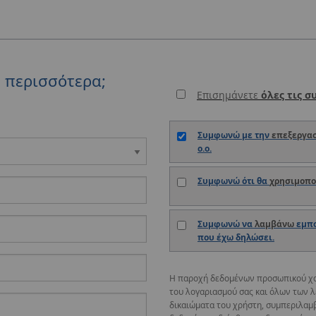
ε περισσότερα;
Επισημάνετε
όλες τις σ
Συμφωνώ με την
επεξεργα
o.o.
Συμφωνώ ότι θα
χρησιμοπ
Συμφωνώ να
λαμβάνω
εμπο
που έχω δηλώσει.
Η παροχή δεδομένων προσωπικού χαρα
του λογαριασμού σας και όλων των λ
δικαιώματα του χρήστη, συμπεριλαμ