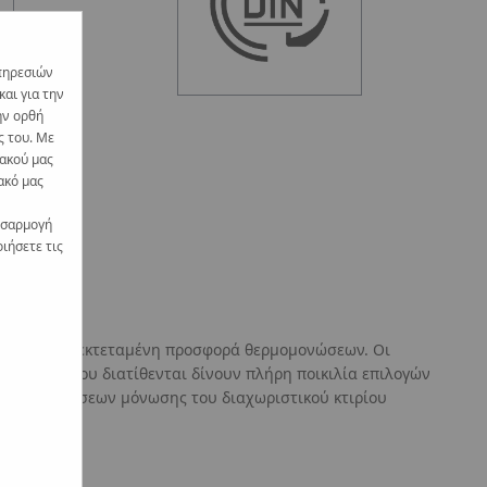
πηρεσιών
αι για την
ην ορθή
ς του. Με
υακού μας
ακό μας
οσαρμογή
ιήσετε τις
r
είναι μια εκτεταμένη προσφορά θερμομονώσεων. Οι
 μόνωσης που διατίθενται δίνουν πλήρη ποικιλία επιλογών
των απαιτήσεων μόνωσης του διαχωριστικού κτιρίου
γίες.