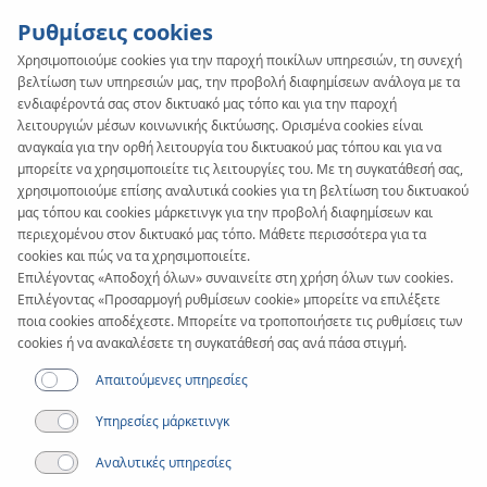
Ρυθμίσεις cookies
Χρησιμοποιούμε cookies για την παροχή ποικίλων υπηρεσιών, τη συνεχή
βελτίωση των υπηρεσιών μας, την προβολή διαφημίσεων ανάλογα με τα
KAN-therm
SYSTEM
ενδιαφέροντά σας στον δικτυακό μας τόπο και για την παροχή
Sprinkler
λειτουργιών μέσων κοινωνικής δικτύωσης. Ορισμένα cookies είναι
αναγκαία για την ορθή λειτουργία του δικτυακού μας τόπου και για να
μπορείτε να χρησιμοποιείτε τις λειτουργίες του. Με τη συγκατάθεσή σας,
XPress Inox
χρησιμοποιούμε επίσης αναλυτικά cookies για τη βελτίωση του δικτυακού
μας τόπου και cookies μάρκετινγκ για την προβολή διαφημίσεων και
περιεχομένου στον δικτυακό μας τόπο. Μάθετε περισσότερα για τα
cookies και πώς να τα χρησιμοποιείτε.
Σωλήνες
Επιλέγοντας «Αποδοχή όλων» συναινείτε στη χρήση όλων των cookies.
Επιλέγοντας «Προσαρμογή ρυθμίσεων cookie» μπορείτε να επιλέξετε
ποια cookies αποδέχεστε. Μπορείτε να τροποποιήσετε τις ρυθμίσεις των
Εύρος διαμέτρων
cookies ή να ανακαλέσετε τη συγκατάθεσή σας ανά πάσα στιγμή.
22-108 mm
Απαιτούμενες υπηρεσίες
Εφαρμογή
Υπηρεσίες μάρκετινγκ
Αναλυτικές υπηρεσίες