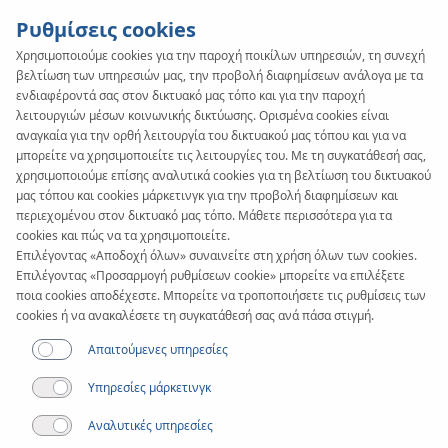
Ρυθμίσεις cookies
Χρησιμοποιούμε cookies για την παροχή ποικίλων υπηρεσιών, τη συνεχή
βελτίωση των υπηρεσιών μας, την προβολή διαφημίσεων ανάλογα με τα
KAN-therm
SYSTEM
ενδιαφέροντά σας στον δικτυακό μας τόπο και για την παροχή
Copper
λειτουργιών μέσων κοινωνικής δικτύωσης. Ορισμένα cookies είναι
αναγκαία για την ορθή λειτουργία του δικτυακού μας τόπου και για να
μπορείτε να χρησιμοποιείτε τις λειτουργίες του. Με τη συγκατάθεσή σας,
χρησιμοποιούμε επίσης αναλυτικά cookies για τη βελτίωση του δικτυακού
Σωλήνες
μας τόπου και cookies μάρκετινγκ για την προβολή διαφημίσεων και
περιεχομένου στον δικτυακό μας τόπο. Μάθετε περισσότερα για τα
cookies και πώς να τα χρησιμοποιείτε.
Εύρος διαμέτρων
Επιλέγοντας «Αποδοχή όλων» συναινείτε στη χρήση όλων των cookies.
12-108 mm
Επιλέγοντας «Προσαρμογή ρυθμίσεων cookie» μπορείτε να επιλέξετε
ποια cookies αποδέχεστε. Μπορείτε να τροποποιήσετε τις ρυθμίσεις των
cookies ή να ανακαλέσετε τη συγκατάθεσή σας ανά πάσα στιγμή.
Εφαρμογή
Απαιτούμενες υπηρεσίες
Υπηρεσίες μάρκετινγκ
Αναλυτικές υπηρεσίες