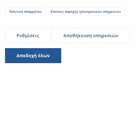
Πολιτική απορρήτου
Κανόνες παροχής ηλεκτρονικών υπηρεσιών
Menu Systemowe
Ρυθμίσεις
Αποθήκευση υπηρεσιών
Μεταφορτώσεις
Αποδοχή όλων
Σύστημα KAN-therm
Είδος
-- επιλέξτε --
Αναζήτηση