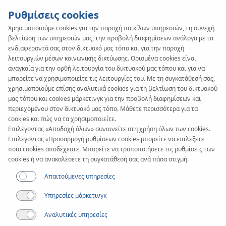
Ρυθμίσεις cookies
Χρησιμοποιούμε cookies για την παροχή ποικίλων υπηρεσιών, τη συνεχή
βελτίωση των υπηρεσιών μας, την προβολή διαφημίσεων ανάλογα με τα
KAN-therm
SYSTEM
ενδιαφέροντά σας στον δικτυακό μας τόπο και για την παροχή
Tacker
λειτουργιών μέσων κοινωνικής δικτύωσης. Ορισμένα cookies είναι
αναγκαία για την ορθή λειτουργία του δικτυακού μας τόπου και για να
μπορείτε να χρησιμοποιείτε τις λειτουργίες του. Με τη συγκατάθεσή σας,
χρησιμοποιούμε επίσης αναλυτικά cookies για τη βελτίωση του δικτυακού
Έγγραφα
μας τόπου και cookies μάρκετινγκ για την προβολή διαφημίσεων και
περιεχομένου στον δικτυακό μας τόπο. Μάθετε περισσότερα για τα
cookies και πώς να τα χρησιμοποιείτε.
Εφαρμογή
Επιλέγοντας «Αποδοχή όλων» συναινείτε στη χρήση όλων των cookies.
Επιλέγοντας «Προσαρμογή ρυθμίσεων cookie» μπορείτε να επιλέξετε
ποια cookies αποδέχεστε. Μπορείτε να τροποποιήσετε τις ρυθμίσεις των
cookies ή να ανακαλέσετε τη συγκατάθεσή σας ανά πάσα στιγμή.
Απαιτούμενες υπηρεσίες
Υπηρεσίες μάρκετινγκ
Αναλυτικές υπηρεσίες