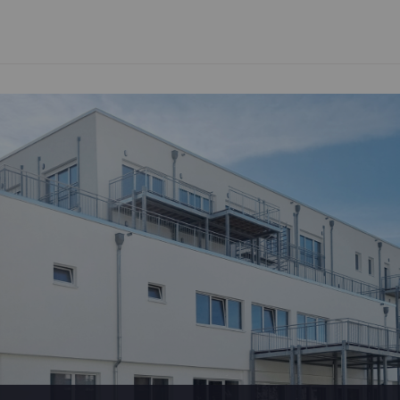
Stadium Rapid-Gi
System KAN-ther
είτε περισσότερα