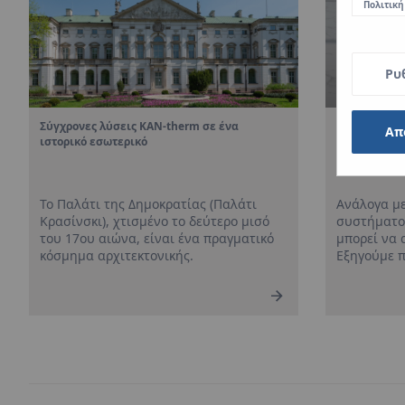
Πολιτική
Ρυ
ς KAN-therm σε ένα
Ομάδα αντλιών ένδοδαπέδιας θέρμαν
Απ
κό
Ρόλος και λειτουργία
Δημοκρατίας (Παλάτι
Ανάλογα με τον σχεδιασμό του
σμένο το δεύτερο μισό
συστήματος ενδοδαπέδιας θέρμα
, είναι ένα πραγματικό
μπορεί να απαιτείται ομάδα αντλ
κτονικής.
Εξηγούμε πώς λειτουργεί.