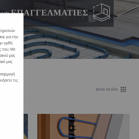
ΕΠΑΓΓΕΛΜΑΤΙΕΣ
ώνη
1
2
3
4
5
πηρεσιών
αι για την
ην ορθή
ς του. Με
υακού μας
ακό μας
οσαρμογή
ιήσετε τις
Δείτε τα όλα