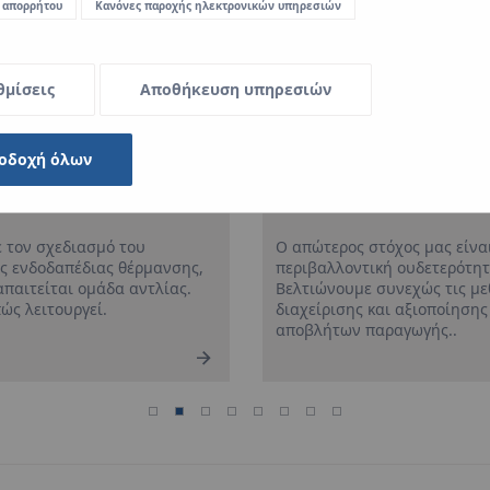
 απορρήτου
Κανόνες παροχής ηλεκτρονικών υπηρεσιών
θμίσεις
Αποθήκευση υπηρεσιών
σης –
Βιωσιμότητα στην πράξη — Οι δράσεις μας
Vν
οδοχή όλων
για την προστασία του περιβάλλοντος
Στ
Ο απώτερος στόχος μας είναι η πλήρης
έχ
νσης,
περιβαλλοντική ουδετερότητα.
συ
ίας.
Βελτιώνουμε συνεχώς τις μεθόδους
ορ
διαχείρισης και αξιοποίησης των
αποβλήτων παραγωγής..