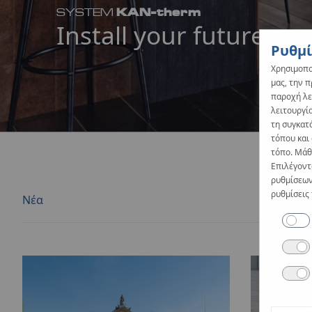
KAN-therm
SYSTEM
Install your future
Ρυθμί
Χρησιμοπο
μας, την 
παροχή λε
λειτουργία
τη συγκατ
τόπου και
τόπο. Μάθε
Επιλέγοντ
ρυθμίσεων
ρυθμίσεις
Νέα