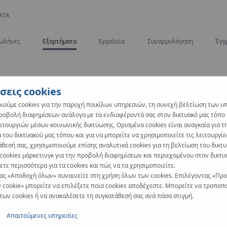
ΑΤΑ
ωλήνες
Εξαρτήματα
Εργαλεία
Συναρμολόγηση
Έγγ
σεις cookies
ιούμε cookies για την παροχή ποικίλων υπηρεσιών, τη συνεχή βελτίωση των υ
προβολή διαφημίσεων ανάλογα με τα ενδιαφέροντά σας στον δικτυακό μας τόπο κ
ιτουργιών μέσων κοινωνικής δικτύωσης. Ορισμένα cookies είναι αναγκαία για τ
 του δικτυακού μας τόπου και για να μπορείτε να χρησιμοποιείτε τις λειτουργίε
άθεσή σας, χρησιμοποιούμε επίσης αναλυτικά cookies για τη βελτίωση του δικτ
 cookies μάρκετινγκ για την προβολή διαφημίσεων και περιεχομένου στον δικτυ
τε περισσότερα για τα cookies και πώς να τα χρησιμοποιείτε.
ας «Αποδοχή όλων» συναινείτε στη χρήση όλων των cookies. Επιλέγοντας «Πρ
 cookie» μπορείτε να επιλέξετε ποια cookies αποδέχεστε. Μπορείτε να τροποπο
 των cookies ή να ανακαλέσετε τη συγκατάθεσή σας ανά πάσα στιγμή.
Απαιτούμενες υπηρεσίες