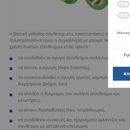
Πολιτική
Η βασική μέθοδος σύνδεσης στις εγκαταστάσεις από
πολυπροπυλένιο είναι η συγκόλληση με μούφα. Με τη
χρήση σωστών συνδέσμων είναι εφικτό:
Ρυ
να συνδεθούν οι αγωγοί (σύνδεσμοι σωλήνων),
να κλείσει ο αγωγός (άκρα διακοπής),
Απ
να ανακατευθυνθεί ο αγωγός (γωνίες, καμπύλες,
διερχόμενοι βρόχοι, ταυ),
να αλλάξει η διάμετρος του σωλήνα (σύνδεσμοι και
μειωτήρες),
να γίνουν διακλαδώσεις (ταυ, τετράπλευρα),
να συνδεθούν συσκευές και εξαρτήματα (φλάντζες και
σύνδεσμοι με μεταλλικό σπείρωμα).