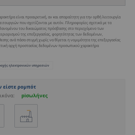
κτήρα είναι προαιρετική, αν και απαραίτητη για την ορθή λειτουργία
ειτουργιών που σχετίζονται με αυτόν. Πληροφορίες σχετικά με τα
βανομένου του δικαιώματος πρόσβασης στο περιεχόμενο των
περιορισμού της επεξεργασίας, φορητότητας των δεδομένων,
εσης ανά πάσα στιγμή χωρίς να θίγεται η νομιμότητα της επεξεργασίας
οπτική αρχή προστασίας δεδομένων προσωπικού χαρακτήρα
ροχής ηλεκτρονικών υπηρεσιών
ν είστε ρομπότ
ικόνα:
piσωλήνες