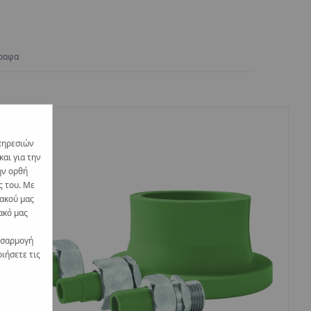
ραφα
πηρεσιών
αι για την
ην ορθή
ς του. Με
υακού μας
ακό μας
οσαρμογή
ιήσετε τις