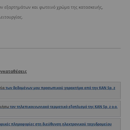
ων εξαρτημάτων και φωτεινό χρώμα της κατασκευής,
ειτουργίας.
υγκαταθέσεις
σία
των δεδομένων μου προσωπικού χαρακτήρα από την KAN Sp. z
οιήσω
τον τηλεπικοινωνιακό τερματικό εξοπλισμό της KAN Sp. z o.o.
ρικές πληροφορίες στη διεύθυνση ηλεκτρονικού ταχυδρομείου