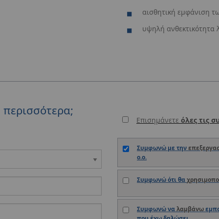
αισθητική εμφάνιση τ
υψηλή ανθεκτικότητα λ
ε περισσότερα;
Επισημάνετε
όλες τις σ
Συμφωνώ με την
επεξεργα
o.o.
Συμφωνώ ότι θα
χρησιμοπ
Συμφωνώ να
λαμβάνω
εμπο
που έχω δηλώσει.