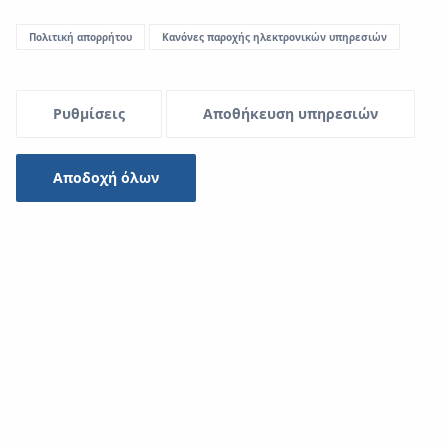
Πολιτική απορρήτου
Κανόνες παροχής ηλεκτρονικών υπηρεσιών
Menu Systemowe
Ρυθμίσεις
Αποθήκευση υπηρεσιών
Αποδοχή όλων
Μια εκτεταμένη προσφορά σωλήνων πολυπροπυλενίου
καθιστά δυνατή την εφαρμογή των σωλήνων του
Συστήματος
KAN-therm PP Green
σε κάθε σχεδόν είδος