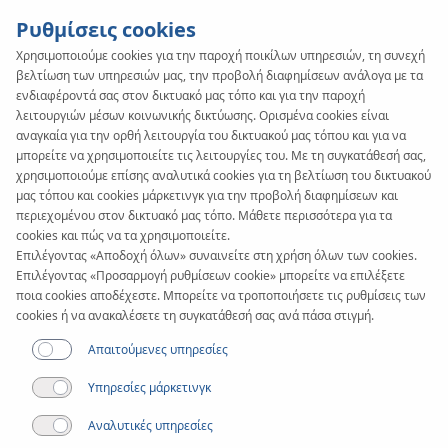
Ρυθμίσεις cookies
Χρησιμοποιούμε cookies για την παροχή ποικίλων υπηρεσιών, τη συνεχή
βελτίωση των υπηρεσιών μας, την προβολή διαφημίσεων ανάλογα με τα
KAN-therm
SYSTEM
ενδιαφέροντά σας στον δικτυακό μας τόπο και για την παροχή
PP Green
λειτουργιών μέσων κοινωνικής δικτύωσης. Ορισμένα cookies είναι
αναγκαία για την ορθή λειτουργία του δικτυακού μας τόπου και για να
μπορείτε να χρησιμοποιείτε τις λειτουργίες του. Με τη συγκατάθεσή σας,
χρησιμοποιούμε επίσης αναλυτικά cookies για τη βελτίωση του δικτυακού
Σωλήνες
μας τόπου και cookies μάρκετινγκ για την προβολή διαφημίσεων και
περιεχομένου στον δικτυακό μας τόπο. Μάθετε περισσότερα για τα
cookies και πώς να τα χρησιμοποιείτε.
Εύρος διαμέτρων
Επιλέγοντας «Αποδοχή όλων» συναινείτε στη χρήση όλων των cookies.
20-200 mm
Επιλέγοντας «Προσαρμογή ρυθμίσεων cookie» μπορείτε να επιλέξετε
ποια cookies αποδέχεστε. Μπορείτε να τροποποιήσετε τις ρυθμίσεις των
cookies ή να ανακαλέσετε τη συγκατάθεσή σας ανά πάσα στιγμή.
Εφαρμογή
Απαιτούμενες υπηρεσίες
Υπηρεσίες μάρκετινγκ
Αναλυτικές υπηρεσίες