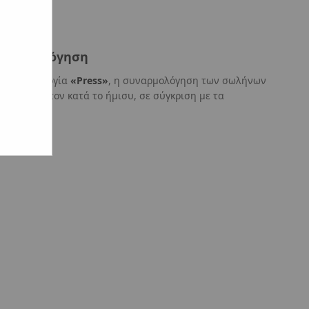
συναρμολόγηση
ορη τεχνολογία
«Press»
, η συναρμολόγηση των σωλήνων
 τουλάχιστον κατά το ήμισυ, σε σύγκριση με τα
ήματα.