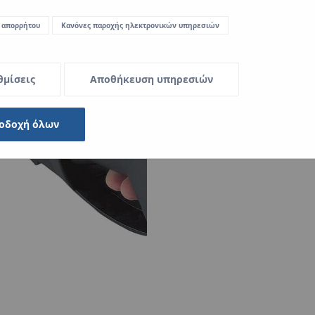
 απορρήτου
Κανόνες παροχής ηλεκτρονικών υπηρεσιών
Γρήγορη και εύκολη 
θμίσεις
Αποθήκευση υπηρεσιών
Χάρη στην αξιόπιστη και γρήγ
και των εξαρτημάτων μειώθηκε
παραδοσιακά χαλύβδινα συστ
οδοχή όλων