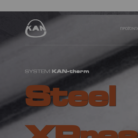
ΠΡΟΪΌΝΤ
KAN-therm
SYSTEM
Steel
XPres