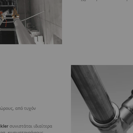
χώρους, από τυχόν
nkler
συνιστάται ιδιαίτερα
τρα, κινηματογράφους,