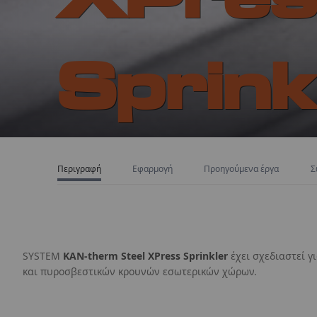
Sprink
∅
22-108 mm
Περιγραφή
Εφαρμογή
Προηγούμενα έργα
Σ
Πλήρες σύστημα εγκατάστασης πυρόσβεσης αποτελο
και εξαρτήματα από επιψευδαργυρωμένο ανθρακούχο
22-108mm (DN20 - DN100).
SYSTEM
ΚΑΝ-therm Steel XPress Sprinkler
έχει σχεδιαστεί 
και πυροσβεστικών κρουνών εσωτερικών χώρων.