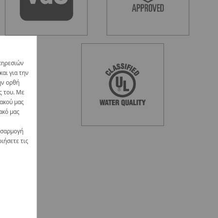
πηρεσιών
αι για την
ην ορθή
ς του. Με
υακού μας
ακό μας
οσαρμογή
ιήσετε τις