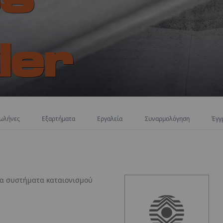
ler
ωλήνες
Εξαρτήματα
Εργαλεία
Συναρμολόγηση
Έγγ
ύμενο από σωλήνες
 χάλυβα, διαμέτρου
για συστήματα καταιονισμού