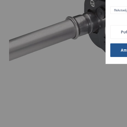
Πολιτική
Ρυ
Απ