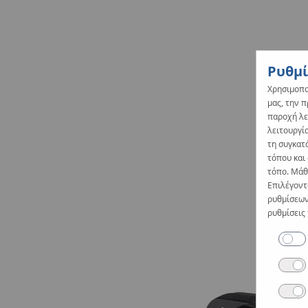
Ρυθμί
Χρησιμοπο
μας, την 
παροχή λε
λειτουργία
τη συγκατ
τόπου και
τόπο. Μάθε
Επιλέγοντ
ρυθμίσεων
ρυθμίσεις