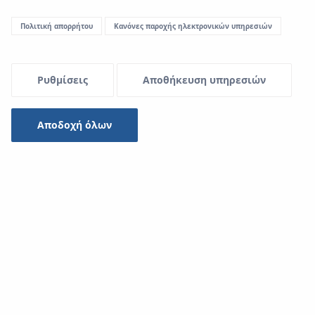
Πολιτική απορρήτου
Κανόνες παροχής ηλεκτρονικών υπηρεσιών
Menu Systemowe
Ρυθμίσεις
Αποθήκευση υπηρεσιών
Μεταφορτώσεις
Αποδοχή όλων
Σύστημα KAN-therm
Είδος
-- επιλέξτε --
Αναζήτηση