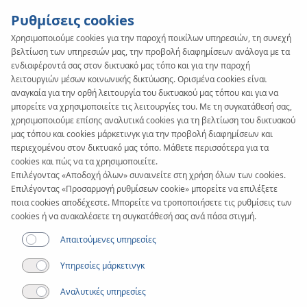
Ρυθμίσεις cookies
Χρησιμοποιούμε cookies για την παροχή ποικίλων υπηρεσιών, τη συνεχή
βελτίωση των υπηρεσιών μας, την προβολή διαφημίσεων ανάλογα με τα
KAN-therm
SYSTEM
ενδιαφέροντά σας στον δικτυακό μας τόπο και για την παροχή
PP Green
λειτουργιών μέσων κοινωνικής δικτύωσης. Ορισμένα cookies είναι
αναγκαία για την ορθή λειτουργία του δικτυακού μας τόπου και για να
μπορείτε να χρησιμοποιείτε τις λειτουργίες του. Με τη συγκατάθεσή σας,
χρησιμοποιούμε επίσης αναλυτικά cookies για τη βελτίωση του δικτυακού
Έγγραφα
μας τόπου και cookies μάρκετινγκ για την προβολή διαφημίσεων και
περιεχομένου στον δικτυακό μας τόπο. Μάθετε περισσότερα για τα
cookies και πώς να τα χρησιμοποιείτε.
Εύρος διαμέτρων
Επιλέγοντας «Αποδοχή όλων» συναινείτε στη χρήση όλων των cookies.
20-200 mm
Επιλέγοντας «Προσαρμογή ρυθμίσεων cookie» μπορείτε να επιλέξετε
ποια cookies αποδέχεστε. Μπορείτε να τροποποιήσετε τις ρυθμίσεις των
cookies ή να ανακαλέσετε τη συγκατάθεσή σας ανά πάσα στιγμή.
Εφαρμογή
Απαιτούμενες υπηρεσίες
Υπηρεσίες μάρκετινγκ
Αναλυτικές υπηρεσίες