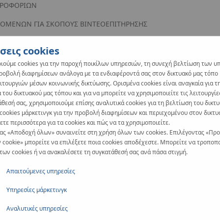
ΗΡΟΦΟΡΙΩΝ
ΕΔΟΜΕΝΩΝ ΓΙΑ ΣΚΟΠΟΥΣ ΒΙΝΤΕΟΕΠΙΤΗΡΗΣΗΣ
 ΤΗΝ ΠΡΟΣΤΑΣΙΑ ΤΩΝ ΔΕΔΟΜΕΝΩΝ ΠΡΟΣΩΠΙΚΟΥ ΧΑΡΑΚΤΗΡΑ
σεις cookies
ιούμε cookies για την παροχή ποικίλων υπηρεσιών, τη συνεχή βελτίωση των υ
προβολή διαφημίσεων ανάλογα με τα ενδιαφέροντά σας στον δικτυακό μας τόπο κ
ιτουργιών μέσων κοινωνικής δικτύωσης. Ορισμένα cookies είναι αναγκαία για τ
 του δικτυακού μας τόπου και για να μπορείτε να χρησιμοποιείτε τις λειτουργίε
άθεσή σας, χρησιμοποιούμε επίσης αναλυτικά cookies για τη βελτίωση του δικτ
 cookies μάρκετινγκ για την προβολή διαφημίσεων και περιεχομένου στον δικτυ
χετικά με την επεξεργασία δεδομένων προσωπικού χαρακτήρα από
τε περισσότερα για τα cookies και πώς να τα χρησιμοποιείτε.
ας «Αποδοχή όλων» συναινείτε στη χρήση όλων των cookies. Επιλέγοντας «Πρ
 cookie» μπορείτε να επιλέξετε ποια cookies αποδέχεστε. Μπορείτε να τροποπο
ύουμε τα δεδομένα προσωπικού χαρακτήρα. Χρησιμοποιούμε τα δε
 των cookies ή να ανακαλέσετε τη συγκατάθεσή σας ανά πάσα στιγμή.
τική Προστασίας Δεδομένων πληροί την υποχρέωση της KAN Spółka 
ου και του Συμβουλίου (ΕΕ) 2016/679 της 27ης Απριλίου 2016 για
Απαιτούμενες υπηρεσίες
ελεύθερη κυκλοφορία των δεδομένων αυτών και την κατάργηση της
Υπηρεσίες μάρκετινγκ
 δεδομένα προσωπικού χαρακτήρα που συλλέγουμε, επεξεργαζόμασ
Αναλυτικές υπηρεσίες
δικαιώματα έχουν τα υποκείμενα των δεδομένων.