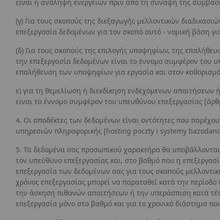
είναι η ανάληψη ενεργειών πριν από τη σύναψη της σύμβασης
(γ) Για τους σκοπούς της διεξαγωγής μελλοντικών διαδικα
επεξεργασία δεδομένων για τον σκοπό αυτό - νομική βάση για
(δ) Για τους σκοπούς της επιλογής υποψηφίων, της επαλήθε
την επεξεργασία δεδομένων είναι το έννομο συμφέρον του υ
επαλήθευση των υποψηφίων για εργασία και στον καθορισμό
ε) για τη θεμελίωση ή διεκδίκηση ενδεχόμενων απαιτήσεων 
είναι το έννομο συμφέρον του υπευθύνου επεξεργασίας [άρθρο
4. Οι αποδέκτες των δεδομένων είναι οντότητες που παρέχο
υπηρεσιών πληροφορικής [hosting poczty i systemy bazodan
5. Τα δεδομένα σας προσωπικού χαρακτήρα θα υποβάλλονται
τον υπεύθυνο επεξεργασίας και, στο βαθμό που η επεξεργασ
επεξεργασία των δεδομένων σας για τους σκοπούς μελλοντικ
χρόνος επεξεργασίας μπορεί να παραταθεί κατά την περίοδο
την άσκηση πιθανών απαιτήσεων ή την υπεράσπιση κατά τέτ
επεξεργασία μόνο στο βαθμό και για το χρονικό διάστημα που