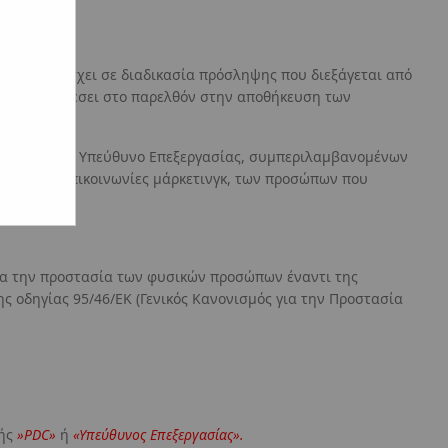
να συμμετάσχει σε διαδικασία πρόσληψης που διεξάγεται από
έχει συναινέσει στο παρελθόν στην αποθήκευση των
ασία από τον Υπεύθυνο Επεξεργασίας, συμπεριλαμβανομένων
έσει σε επικοινωνίες μάρκετινγκ, των προσώπων που
για την προστασία των φυσικών προσώπων έναντι της
 οδηγίας 95/46/ΕΚ (Γενικός Κανονισμός για την Προστασία
ξής
»PDC»
ή
«Υπεύθυνος Επεξεργασίας».