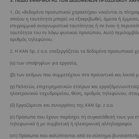
3. ΠΕΔΙΟ ΕΦΑΡΜΟΓΗΣ ΤΩΝ ΔΕΔΟΜΕΝΩΝ ΠΡΟΣΩΠΙΚΟΥ ΧΑΡΑ
1. Ως «δεδομένα προσωπικού χαρακτήρα» νοούνται οι πληρο
οποίου η ταυτότητα μπορεί να εξακριβωθεί, άμεσα ή έμμεσα,
επιγραμμικό αναγνωριστικό ταυτότητας ή σε έναν ή περισσότ
ταυτότητα του εν λόγω φυσικού προσώπου, Αυτό περιλαμβάνε
αριθμός τηλεφώνου.
2. Η KAN Sp. z o.o. επεξεργάζεται τα δεδομένα προσωπικού χ
(α) των υποψηφίων για εργασία,
(β) των ατόμων που συμμετέχουν στα προϊοντικά και λοιπά μ
(γ) Πελατών, επιχειρηματικών εταίρων και εργαζόμενων/ετ
ηλεκτρονικού ταχυδρομείου, θέση, αριθμός τηλεφώνου, στοι
(δ) Εργαζόμενοι και συνεργάτες της KAN Sp. z o.o.
(ε) Πρόσωπα που έχουν παράσχει τη συγκατάθεσή τους για ε
τηλεφωνικά ή με συμβατική ή ηλεκτρονική αλληλογραφία
(στ) Πρόσωπα που καλύπτονται από το σύστημα βιντεοεπιτήρη