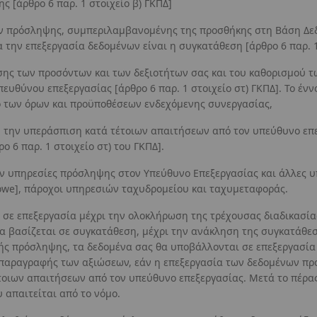
 [άρθρο 6 παρ. 1 στοιχείο β) ΓΚΠΔ]
σιών πρόσληψης, συμπεριλαμβανομένης της προσθήκης στη Βάση Δ
 την επεξεργασία δεδομένων είναι η συγκατάθεση [άρθρο 6 παρ. 1 
υσης των προσόντων και των δεξιοτήτων σας και του καθορισμού 
πευθύνου επεξεργασίας [άρθρο 6 παρ. 1 στοιχείο στ) ΓΚΠΔ]. Το έ
 των όρων και προϋποθέσεων ενδεχόμενης συνεργασίας,
ή την υπεράσπιση κατά τέτοιων απαιτήσεων από τον υπεύθυνο επε
 6 παρ. 1 στοιχείο στ) του ΓΚΠΔ].
υν υπηρεσίες πρόσληψης στον Υπεύθυνο Επεξεργασίας και άλλες 
owe], πάροχοι υπηρεσιών ταχυδρομείου και ταχυμεταφοράς.
 σε επεξεργασία μέχρι την ολοκλήρωση της τρέχουσας διαδικασί
ία βασίζεται σε συγκατάθεση, μέχρι την ανάκληση της συγκατάθε
ής πρόσληψης, τα δεδομένα σας θα υποβάλλονται σε επεξεργασία 
 παραγραφής των αξιώσεων, εάν η επεξεργασία των δεδομένων πρ
οιων απαιτήσεων από τον υπεύθυνο επεξεργασίας. Μετά το πέρας
 απαιτείται από το νόμο.