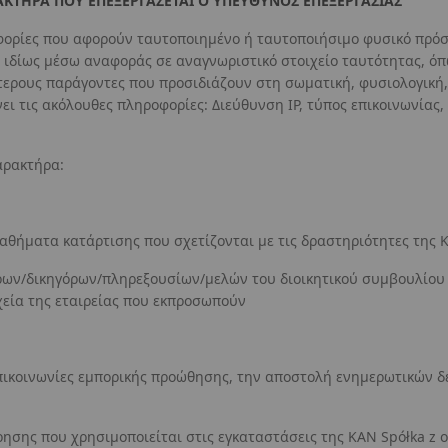
ΚΤΗΡΑ ΠΟΥ ΕΠΕΞΕΡΓΑΖΕΤΑΙ Ο ΥΠΕΥΘΥΝΟΣ ΕΠΕΞΕΡΓΑΣΙΑΣ
φορίες που αφορούν ταυτοποιημένο ή ταυτοποιήσιμο φυσικό πρόσ
 ιδίως μέσω αναφοράς σε αναγνωριστικό στοιχείο ταυτότητας, όπ
ερους παράγοντες που προσιδιάζουν στη σωματική, φυσιολογική, γ
ι τις ακόλουθες πληροφορίες: Διεύθυνση IP, τύπος επικοινωνίας,
αρακτήρα:
αθήματα κατάρτισης που σχετίζονται με τις δραστηριότητες της KA
αίρων/δικηγόρων/πληρεξουσίων/μελών του διοικητικού συμβουλίο
χεία της εταιρείας που εκπροσωπούν
πικοινωνίες εμπορικής προώθησης, την αποστολή ενημερωτικών δ
σης που χρησιμοποιείται στις εγκαταστάσεις της KAN Spółka z o.o