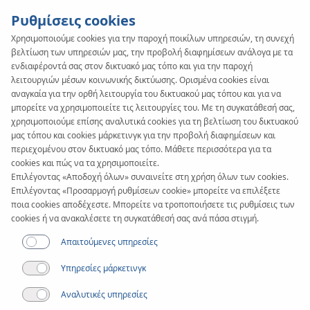
Ρυθμίσεις cookies
Χρησιμοποιούμε cookies για την παροχή ποικίλων υπηρεσιών, τη συνεχή
βελτίωση των υπηρεσιών μας, την προβολή διαφημίσεων ανάλογα με τα
ενδιαφέροντά σας στον δικτυακό μας τόπο και για την παροχή
λειτουργιών μέσων κοινωνικής δικτύωσης. Ορισμένα cookies είναι
Άρθρο
αναγκαία για την ορθή λειτουργία του δικτυακού μας τόπου και για να
Απολαύστε τα
μπορείτε να χρησιμοποιείτε τις λειτουργίες του. Με τη συγκατάθεσή σας,
χρησιμοποιούμε επίσης αναλυτικά cookies για τη βελτίωση του δικτυακού
πλεονεκτήματά σας με
μας τόπου και cookies μάρκετινγκ για την προβολή διαφημίσεων και
περιεχομένου στον δικτυακό μας τόπο. Μάθετε περισσότερα για τα
το σύστημα KAN-therm
cookies και πώς να τα χρησιμοποιείτε.
Επιλέγοντας «Αποδοχή όλων» συναινείτε στη χρήση όλων των cookies.
Επιλέγοντας «Προσαρμογή ρυθμίσεων cookie» μπορείτε να επιλέξετε
UltraPRESS
ποια cookies αποδέχεστε. Μπορείτε να τροποποιήσετε τις ρυθμίσεις των
cookies ή να ανακαλέσετε τη συγκατάθεσή σας ανά πάσα στιγμή.
Απαιτούμενες υπηρεσίες
Υπηρεσίες μάρκετινγκ
Αναλυτικές υπηρεσίες